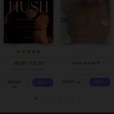
Caro Issue 5
HUSH VOL.01
By : CaroBoz
By : PRiSM PUBLISHING
175.00
450.00
BUY
BUY
THB.
THB.