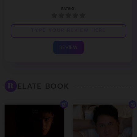
RATING :
REVIEW
ELATE BOOK
R