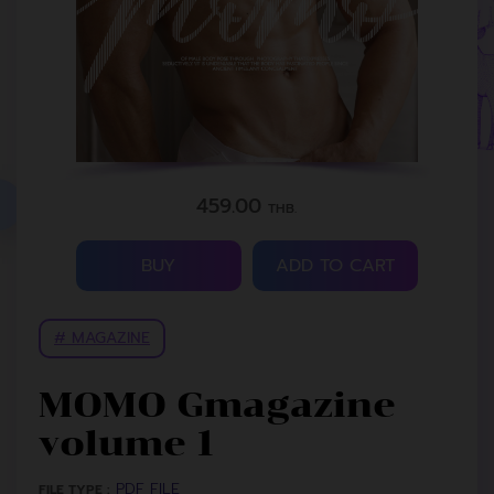
459.00
THB.
BUY
ADD TO CART
# MAGAZINE
MOMO Gmagazine
volume 1
PDF FILE
FILE TYPE :