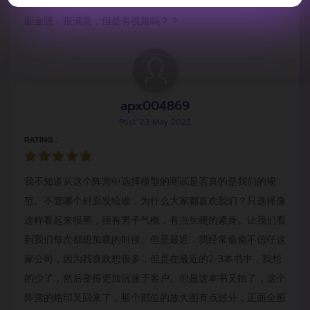
模特很暴躁，脸，身材，肌肉很好，眼睛都睁大了，我喜欢正
面全照，很满意，但是有视频吗？？
apx004869
Post: 23 May 2022
RATING :
我不知道从这个阵营中选择模型的测试是否真的是我们的规
范。不管哪个封面发给谁，为什么大家都喜欢我们？只选择像
这样看起来很黑，很有男子气概，有点生硬的紧身。让我们看
到我们每次都想加载的时候。但是最近，我经常偷偷不信任这
家公司，因为我喜欢想很多，但是在最近的2-3本书中，我想
的少了，然后变得更加沉迷于客户。但是这本书又拍了，这个
阵营的烙印又回来了，那个部位的放大图有点过分，正面全图