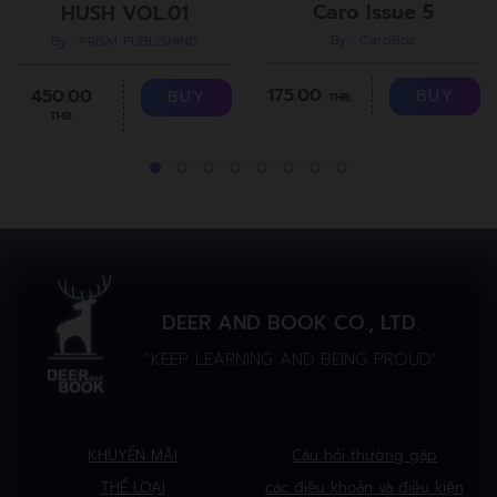
Caro Issue 5
HUSH VOL.01
By : CaroBoz
By : PRiSM PUBLISHING
175.00
450.00
BUY
BUY
THB.
THB.
DEER AND BOOK CO., LTD.
“KEEP LEARNING AND BEING PROUD”
KHUYẾN MÃI
Câu hỏi thường gặp
THỂ LOẠI
các điều khoản và điều kiện