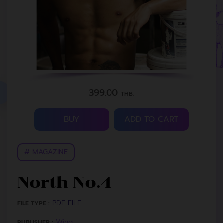
399.00
THB.
BUY
ADD TO CART
# MAGAZINE
North No.4
PDF FILE
FILE TYPE :
Wing
PUBLISHER :