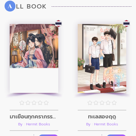
LL BOOK
A
มาเยือนทุกคราภรรยาเป็นศพ
ทะเลสองฤดู
By : Hermit Books
By : Hermit Books