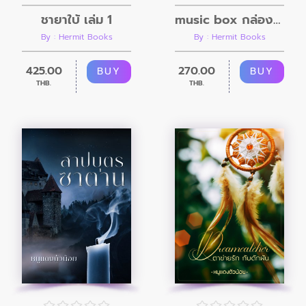
ชายาใบ้ เล่ม 1
music box กล่องดนตรี
By : Hermit Books
By : Hermit Books
425.00
270.00
BUY
BUY
THB.
THB.