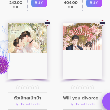
242.00
404.00
BUY
BUY
THB.
THB.
ตัวเล็กสเป็กป๋า
Will you divorce me หย่านะคุณพราน
By : Hermit Books
By : Hermit Books