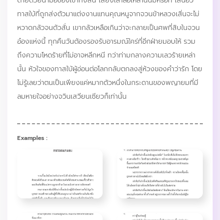
ตายด้วยน้ำมือของเขาทั้งสิ้น เสียงเล่าลือเหล่านั้นมีหรือที่ เสิ่นอวี้
ทาสใบ้ที่ถูกส่งตัวมาแต่งงานแทนคุณหนูจากจวนข้าหลวงเสิ่นจะไม่
หวาดกลัวจนตัวสั่น เขากลัวเหลือเกินว่าจะกลายเป็นศพที่สิบในจวน
อ๋องแห่งนี้ ทุกคืนวันต้องรองรับอารมณ์ใคร่ที่อีกฝ่ายมอบให้ รวม
ถึงความโหดร้ายที่ไม่อาจหลีกหนี ทว่าท่ามกลางความเลวร้ายเหล่า
นั้น หัวใจของทาสใบ้ผู้อ่อนต่อโลกกลับตกลงสู่ห้วงของคำว่ารัก โดย
ไม่รู้เลยว่าตนเป็นเพียงแค่หมากตัวหนึ่งในกระดานของพญายมที่มี
ลมหายใจอย่างจวินเสวียนเซียวก็เท่านั้น
Examples :