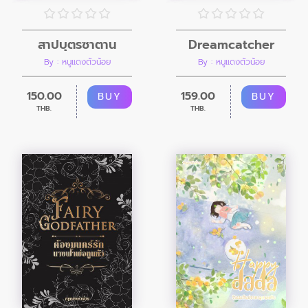
Dreamcatcher
สาปบุตรซาตาน
By : หนูแดงตัวน้อย
By : หนูแดงตัวน้อย
159.00
150.00
BUY
BUY
THB.
THB.