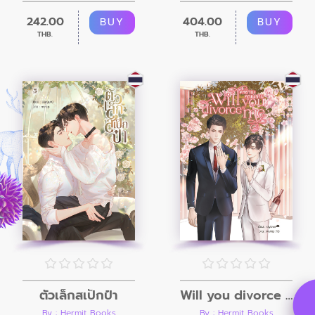
242.00
404.00
BUY
BUY
THB.
THB.
ตัวเล็กสเป็กป๋า
Will you divorce me หย่านะคุณพราน
By : Hermit Books
By : Hermit Books