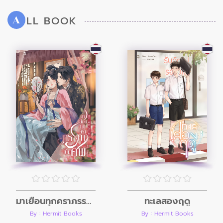
LL BOOK
A
มาเยือนทุกคราภรรยาเป็นศพ
ทะเลสองฤดู
By : Hermit Books
By : Hermit Books