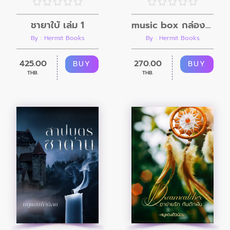
ชายาใบ้ เล่ม 1
music box กล่องดนตรี
By : Hermit Books
By : Hermit Books
425.00
270.00
BUY
BUY
THB.
THB.