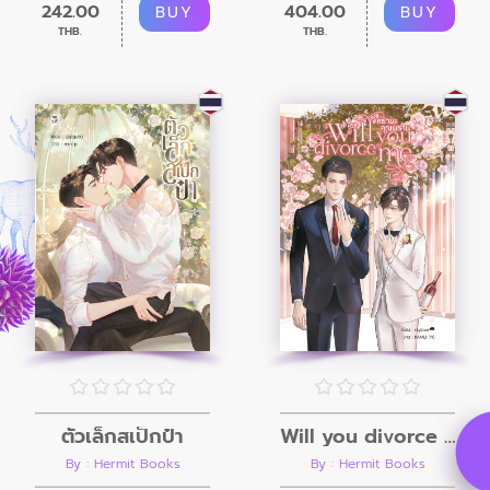
242.00
404.00
BUY
BUY
THB.
THB.
ตัวเล็กสเป็กป๋า
Will you divorce me หย่านะคุณพราน
By : Hermit Books
By : Hermit Books