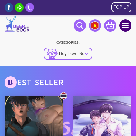
TOP UP
Togg
navig
CATEGORIES:
Boy Love Novel
EST SELLER
B