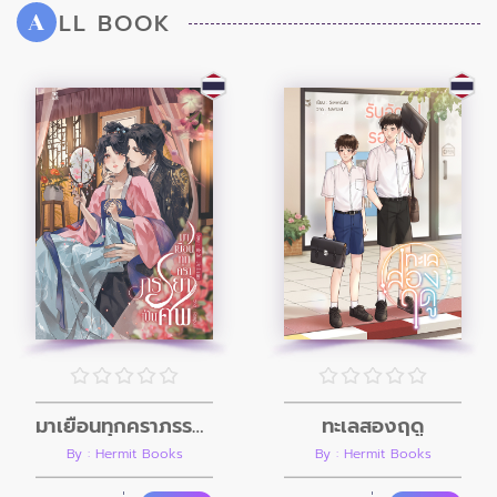
LL BOOK
A
มาเยือนทุกคราภรรยาเป็นศพ
ทะเลสองฤดู
By : Hermit Books
By : Hermit Books