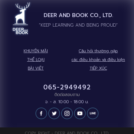
DEER AND BOOK CO., LTD.
“KEEP LEARNING AND BEING PROUD”
KHUYẾN MÃI
Câu hỏi thường gặp
THỂ LOẠI
các điều khoản và điều kiện
BÀI VIẾT
TIẾP XÚC
065-2949492
ติดต่อสอบถาม
จ. - ส. 10:00 - 18:00 น.
COPY RIGHT - DEER AND BOOK CO., LTD.