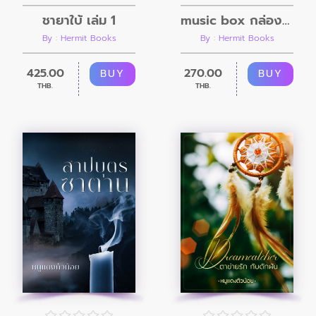
ชายาใบ้ เล่ม 1
music box กล่องดนตรี
By : Hermit Books
By : Hermit Books
425.00
270.00
BUY
BUY
THB.
THB.