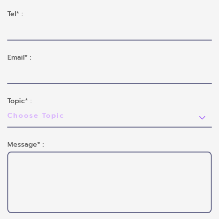
Tel* :
Email* :
Topic* :
Message* :