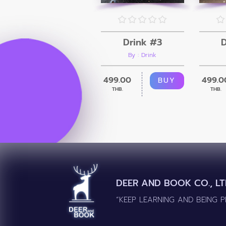
Drink #3
D
By : Drink
499.00
499.0
BUY
THB.
THB.
DEER AND BOOK CO., LT
“KEEP LEARNING AND BEING 