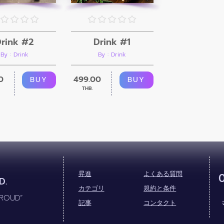
rink #2
Drink #1
By : Drink
By : Drink
0
499.00
BUY
BUY
THB.
昇進
よくある質問
D.
カテゴリ
規約と条件
PROUD”
記事
コンタクト