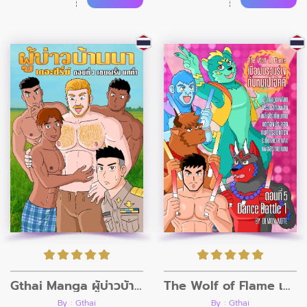
Gthai Manga ผู้บ่าวบ้านนา ตอนที่3
The Wolf of Flame เมื่อผมรวมร่างกับหมาป่าอัคคี ตอนที่5
By : Gthai
By : Gthai