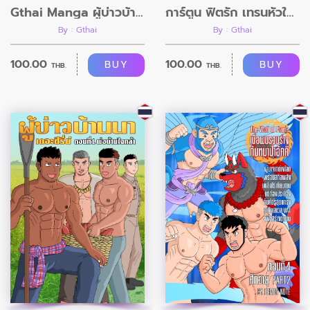
Gthai Manga ผู้บ่าวบ้านนา ตอนที่2
การ์ตูน ฟิตรัก เทรนหัวใจ ตอนที่11 อวสาน
By : Gthai
By : Gthai
100.00
100.00
BUY
BUY
THB.
THB.