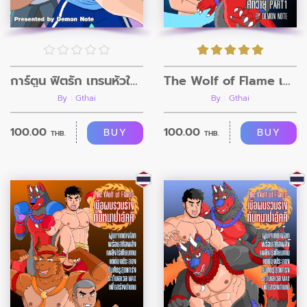
การ์ตูน ฟิตรัก เทรนหัวใจ ตอนที่10
The Wolf of Flame เมื่อผมรวมร่างกับหมาป่าอัคคี ตอนที่3
By : Gthai
By : Gthai
100.00
100.00
BUY
BUY
THB.
THB.