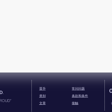
晋升
常问问题
D.
类别
条款和条件
PROUD”
文章
接触