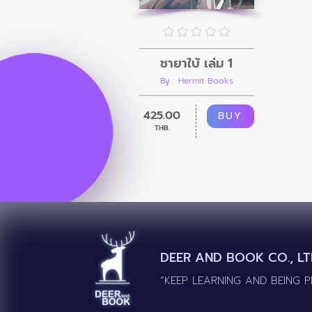
ชายาใบ้ เล่ม 1
By : Hermit Books
425.00
BUY
THB.
DEER AND BOOK CO., LT
“KEEP LEARNING AND BEING 