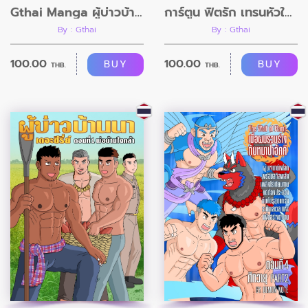
Gthai Manga ผู้บ่าวบ้านนา ตอนที่2
การ์ตูน ฟิตรัก เทรนหัวใจ ตอนที่11 อวสาน
By : Gthai
By : Gthai
100.00
100.00
BUY
BUY
THB.
THB.