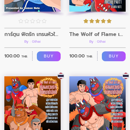
การ์ตูน ฟิตรัก เทรนหัวใจ ตอนที่10
The Wolf of Flame เมื่อผมรวมร่างกับหมาป่าอัคคี ตอนที่3
By : Gthai
By : Gthai
100.00
100.00
BUY
BUY
THB.
THB.