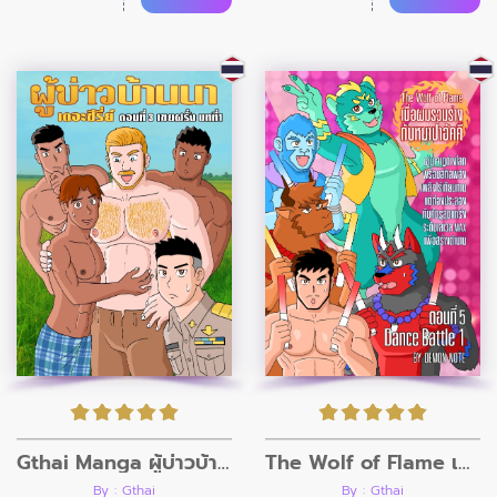
Gthai Manga ผู้บ่าวบ้านนา ตอนที่3
The Wolf of Flame เมื่อผมรวมร่างกับหมาป่าอัคคี ตอนที่5
By : Gthai
By : Gthai