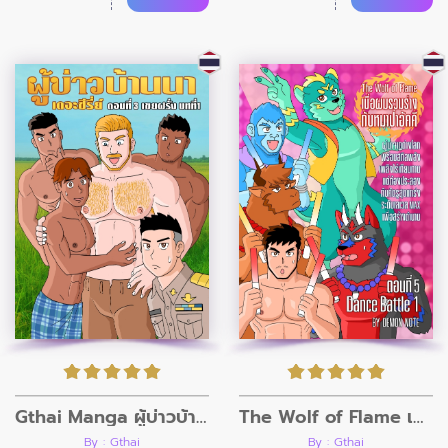
Gthai Manga ผู้บ่าวบ้านนา ตอนที่3
The Wolf of Flame เมื่อผมรวมร่างกับหมาป่าอัคคี ตอนที่5
By : Gthai
By : Gthai