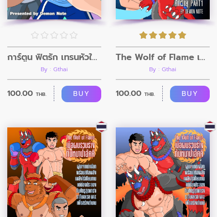
การ์ตูน ฟิตรัก เทรนหัวใจ ตอนที่10
The Wolf of Flame เมื่อผมรวมร่างกับหมาป่าอัคคี ตอนที่3
By : Gthai
By : Gthai
100.00
100.00
BUY
BUY
THB.
THB.