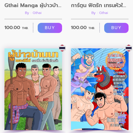
Gthai Manga ผู้บ่าวบ้านนา ตอนที่2
การ์ตูน ฟิตรัก เทรนหัวใจ ตอนที่11 อวสาน
By : Gthai
By : Gthai
100.00
100.00
BUY
BUY
THB.
THB.