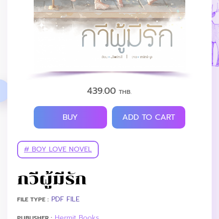
439.00
THB.
BUY
ADD TO CART
# BOY LOVE NOVEL
กวีผู้มีรัก
PDF FILE
FILE TYPE :
Hermit Books
PUBLISHER :