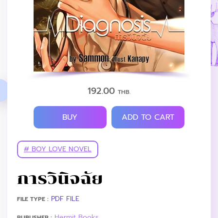
192.00
THB.
BUY
ADD TO CART
# BOY LOVE NOVEL
การวินิจฉัย
PDF FILE
FILE TYPE :
Hermit Books
PUBLISHER :