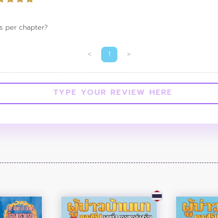
s per chapter?
<
1
>