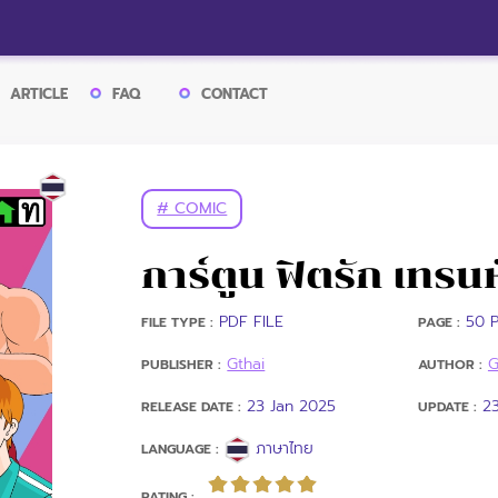
ARTICLE
FAQ
CONTACT
# COMIC
การ์ตูน ฟิตรัก เทรน
PDF FILE
50 P
FILE TYPE :
PAGE :
Gthai
G
PUBLISHER :
AUTHOR :
23 Jan 2025
2
RELEASE DATE :
UPDATE :
ภาษาไทย
LANGUAGE :
RATING :