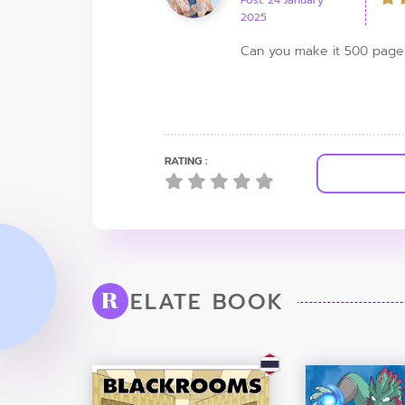
Post: 24 January
2025
Can you make it 500 page
RATING :
ELATE BOOK
R