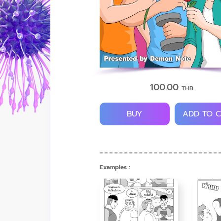
100.00
THB.
BUY
ADD TO 
Examples :