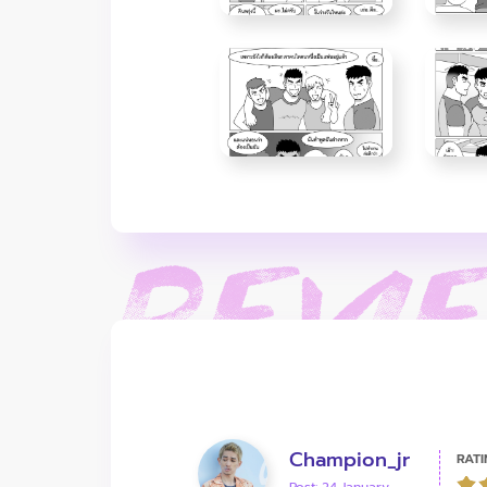
Champion_jr
RATI