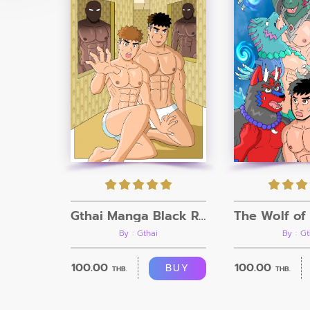
Gthai Manga Black Rooms
By : Gthai
By : Gt
100.00
100.00
BUY
THB.
THB.