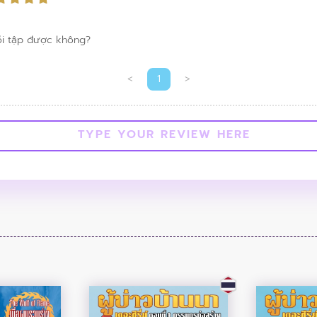
ỗi tập được không?
<
1
>