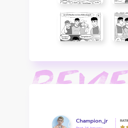
Champion_jr
RATI