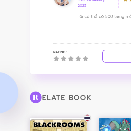
Post: 24 January
2025
Tôi có thể có 500 trang m
RATING :
ELATE BOOK
R