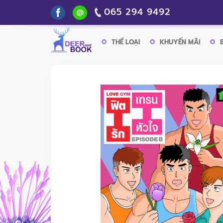
065 294 9492
THỂ LOẠI
KHUYẾN MÃI