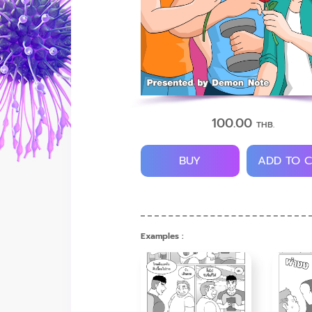
100.00
THB.
BUY
ADD TO 
Examples :