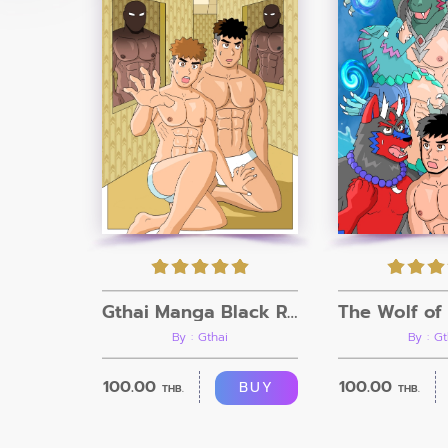
Gthai Manga Black Rooms
By : Gthai
By : Gt
100.00
100.00
BUY
THB.
THB.