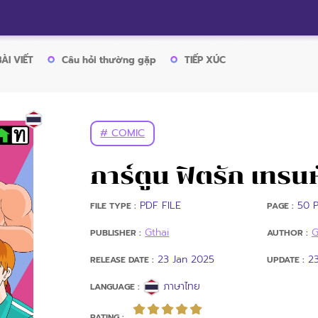
BÀI VIẾT
Câu hỏi thường gặp
TIẾP XÚC
# COMIC
การ์ตูน ฟิตรัก เทรน
PDF FILE
50 P
FILE TYPE :
PAGE :
Gthai
G
PUBLISHER :
AUTHOR :
23 Jan 2025
2
RELEASE DATE :
UPDATE :
ภาษาไทย
LANGUAGE :
RATING :