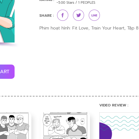
~5.00 Stars / 1 PEOPLES
SHARE :
Phim hoạt hình: Fit Love, Train Your Heart, Tập 8
CART
VIDEO REVIEW :