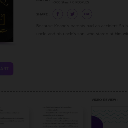
~0.00 Stars / 0 PEOPLES
SHARE :
Because Keane's parents had an accident So h
uncle and his uncle's son. who stared at him wi
CART
VIDEO REVIEW :