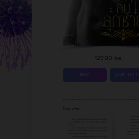
129.00
THB.
BUY
ADD TO 
Examples :