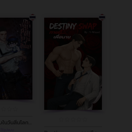
ผมปลุกผีดิบในวันสิ้นโลก (อินิกม่าxอัลฟ่า)
เด็
 ไร้รูปแบบ