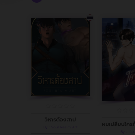
วิหารต้องสาป
By : Soul Realm Art
By : ไร้ร