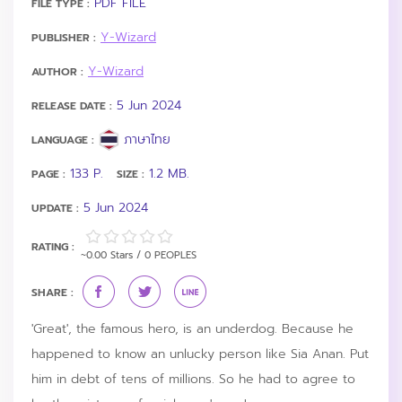
PDF FILE
FILE TYPE :
Y-Wizard
PUBLISHER :
Y-Wizard
AUTHOR :
5 Jun 2024
RELEASE DATE :
ภาษาไทย
LANGUAGE :
133 P.
1.2 MB.
PAGE :
SIZE :
5 Jun 2024
UPDATE :
RATING :
~0.00 Stars / 0 PEOPLES
SHARE :
'Great', the famous hero, is an underdog. Because he
happened to know an unlucky person like Sia Anan. Put
him in debt of tens of millions. So he had to agree to