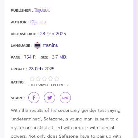
ไร้รูปแบบ
PUBLISHER :
ไร้รูปแบบ
AUTHOR :
28 Feb 2025
RELEASE DATE :
ภาษาไทย
LANGUAGE :
754 P.
3.7 MB.
PAGE :
SIZE :
28 Feb 2025
UPDATE :
RATING :
~0.00 Stars / 0 PEOPLES
SHARE :
With the results of his secondary gender test saying
'undetermined', Safezone, a young man, is sent to a
mysterious institute filled with people with special
powers. Not only does Safezone have to pair up with