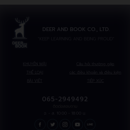
DEER AND BOOK CO., LTD.
“KEEP LEARNING AND BEING PROUD”
KHUYẾN MÃI
Câu hỏi thường gặp
THỂ LOẠI
các điều khoản và điều kiện
BÀI VIẾT
TIẾP XÚC
065-2949492
ติดต่อสอบถาม
จ. - ส. 10:00 - 18:00 น.