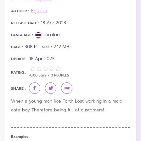
ไร้รูปแบบ
AUTHOR :
18 Apr 2023
RELEASE DATE :
ภาษาไทย
LANGUAGE :
308 P.
2.12 MB.
PAGE :
SIZE :
18 Apr 2023
UPDATE :
RATING :
~0.00 Stars / 0 PEOPLES
SHARE :
When a young man like Forth Lost working in a maid
cafe boy Therefore being full of customers!
Examples :