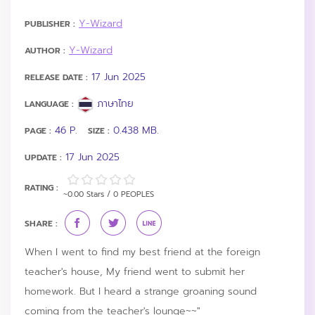
Y-Wizard
PUBLISHER :
Y-Wizard
AUTHOR :
17 Jun 2025
RELEASE DATE :
ภาษาไทย
LANGUAGE :
46 P.
0.438 MB.
PAGE :
SIZE :
17 Jun 2025
UPDATE :
RATING :
~0.00 Stars / 0 PEOPLES
SHARE :
When I went to find my best friend at the foreign
teacher's house, My friend went to submit her
homework. But I heard a strange groaning sound
coming from the teacher's lounge~~"