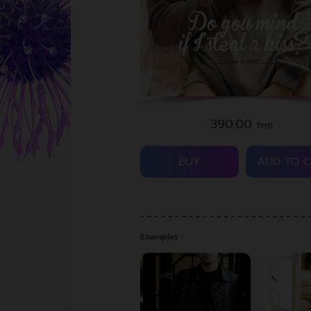
390.00
THB.
BUY
ADD TO 
Examples :