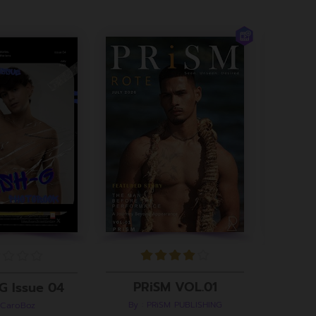
PRiSM VOL.01
G Issue 04
By : PRiSM PUBLISHING
 CaroBoz
B