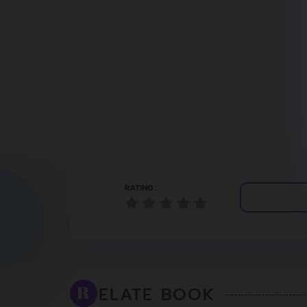
RATING :
ELATE BOOK
R