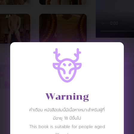
Warning
REVIEW
คำเตือน หนังสือเล่มนี้มีเนื้อหาเหมาะสำหรับผู้ที่
มีอายุ 18 ปีขึ้นไป
This book is suitable for people aged