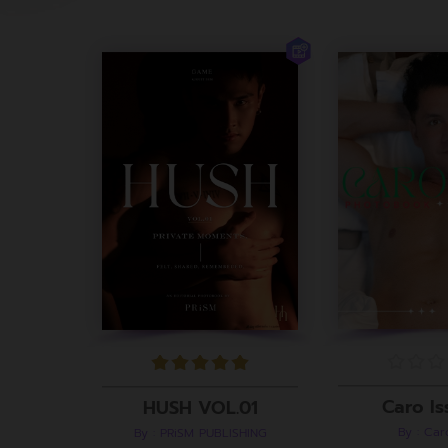
Caro Is
HUSH VOL.01
By : Ca
By : PRiSM PUBLISHING