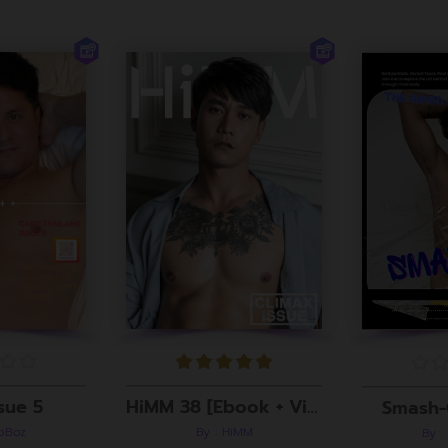
sue 5
HiMM 38 [Ebook + Video]
Smash-
roBoz
By : HiMM
By :