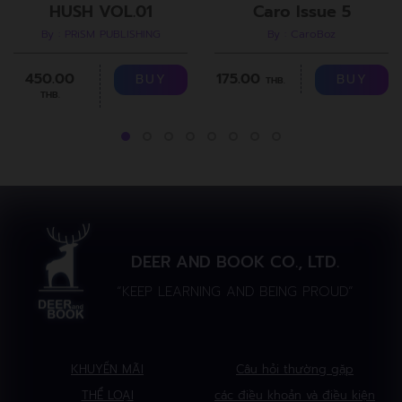
Caro Issue 5
HUSH VOL.01
By : CaroBoz
By : PRiSM PUBLISHING
175.00
450.00
BUY
BUY
THB.
THB.
DEER AND BOOK CO., LTD.
“KEEP LEARNING AND BEING PROUD”
KHUYẾN MÃI
Câu hỏi thường gặp
THỂ LOẠI
các điều khoản và điều kiện