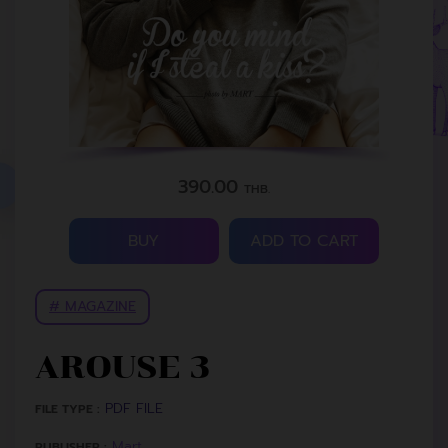
390.00
THB.
BUY
ADD TO CART
# MAGAZINE
AROUSE 3
PDF FILE
FILE TYPE :
Mart
PUBLISHER :