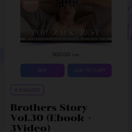
300.00
THB.
BUY
ADD TO CART
# MAGAZINE
Brothers Story
Vol.30 (Ebook +
3Video)