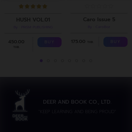
Caro Issue 5
HUSH VOL.01
By : CaroBoz
By : PRiSM PUBLISHING
175.00
450.00
BUY
BUY
THB.
THB.
DEER AND BOOK CO., LTD.
“KEEP LEARNING AND BEING PROUD”