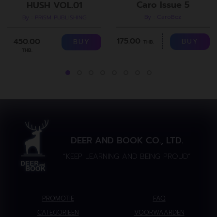
Caro Issue 5
HUSH VOL.01
By : CaroBoz
By : PRiSM PUBLISHING
175.00
450.00
BUY
BUY
THB.
THB.
DEER AND BOOK CO., LTD.
“KEEP LEARNING AND BEING PROUD”
PROMOTIE
FAQ
CATEGORIEËN
VOORWAARDEN