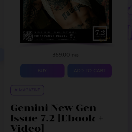
369.00
THB.
BUY
ADD TO CART
# MAGAZINE
Gemini New Gen
Issue 7.2 [Ebook +
Video]