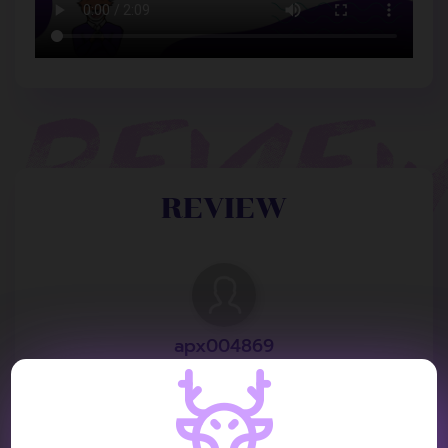
REVIEW
apx004869
Post: 15 August 2023
RATING :