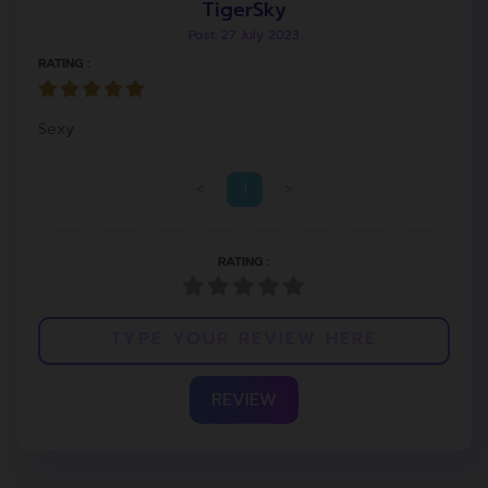
TigerSky
Post: 27 July 2023
RATING :
Sexy
<
1
>
RATING :
REVIEW