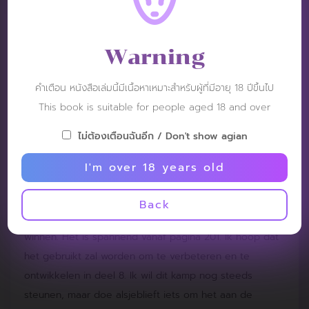
Staat u mij toe dit boek 3 sterren te geven. Normaal
gesproken geef ik altijd 5 sterren. Ik weet het niet. 7.1
voelt sterker aan dan 7.2. Ik weet niet hoe het afloopt.
Warning
De kracht is verminderd, maar vraag of je het nog
steeds levendig kunt zien, de grens overschrijdt zoals
คำเตือน หนังสือเล่มนี้มีเนื้อหาเหมาะสำหรับผู้ที่มีอายุ 18 ปีขึ้นไป
voorheen of niet, het is hetzelfde, maar het beeld dat
This book is suitable for people aged 18 and over
je veel ziet, kun je duidelijk zien, zoals een 7.1, er zal
ไม่ต้องเตือนฉันอีก / Don't show agian
meer zijn, maar goed, je kunt elk boek kopen, niet
verslaafd aan het model, je zult knap zijn.Beide boeken
I'm over 18 years old
zijn vanwege dezelfde persoon. Maar als ik volheid
neem, is 7.1 veel voller dan 7.2 de eerste 200, ik wil het
Back
bijna helemaal niet zien. Ik ben hier gekomen om te
winnen. Het is spannend vanaf pagina 201. Ik hoop dat
het gebruikt zal worden om te verbeteren en te
ontwikkelen in deel 8. Ik wil dit kamp nog steeds
steunen, maar doe alsjeblieft iets om het aan de