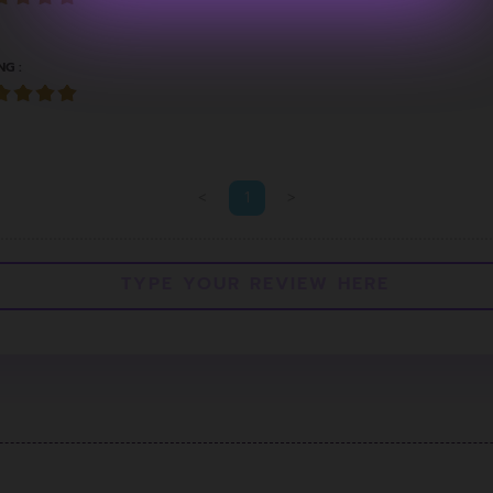
NG :
<
1
>