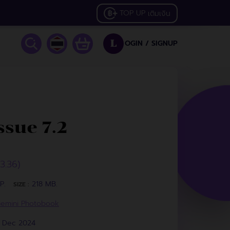
TOP UP
เติมเงิน
OGIN /
SIGNUP
L
sue 7.2
23.36)
P.
218 MB.
SIZE :
emini Photobook
6 Dec 2024