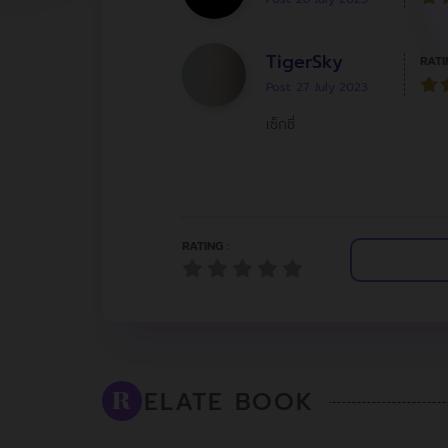
TigerSky
RATI
Post: 27 July 2023
เซ็กซี่
RATING :
ELATE BOOK
R