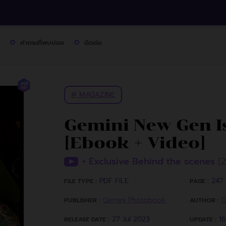
คำถามที่พบบ่อย
ติดต่อ
# MAGAZINE
Gemini New Gen Is
[Ebook + Video]
+ Exclusive Behind the scenes
(
PDF FILE
247 
FILE TYPE :
PAGE :
Gemini Photobook
G
PUBLISHER :
AUTHOR :
27 Jul 2023
1
RELEASE DATE :
UPDATE :