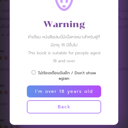
ปกติ ให้ 5 ดาวตลอด ไม่รู้สิ 7.1 รู้สึกว่า แรงกว่า 7.2 เหมือนมันออกสลับกันยั
็เหมือนเดิมแต่ภาพที่เห็นเยอะๆเห็นชัดๆแบบจุกๆ 7.1 จะมีเยอะกว่า แต่โอเค ซื้อเล
Warning
เต็มอิ่ม 7.1 เต็มอิ่มกว่าเยอะ 7.2 คือ 200 หน้าแรกนี้แทบไม่อยากดูเลย เพิ่งมาได้ล
นะ ยังอยากอุดหนุนค่ายนี้อยู่แต่ช่วยทำอะไรให้มันตอบโจทย์ทีเถอะ
คำเตือน หนังสือเล่มนี้มีเนื้อหาเหมาะสำหรับผู้ที่
มีอายุ 18 ปีขึ้นไป
NG :
This book is suitable for people aged
18 and over
พรวมก็ยังรู้สึกไม่ค่อยตื่นเต้นเท่าไร อาจจะเพราะโพสมันซ้ำๆมั้งครับ แต่งานวิดีโอเ
ไม่ต้องเตือนฉันอีก / Don't show
agian
NG :
I'm over 18 years old
มากเลย ชอบ!!
Back
NG :