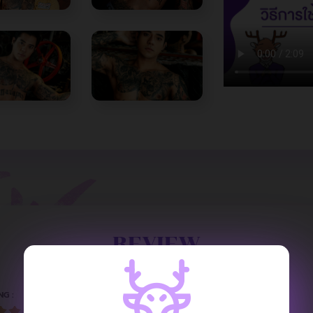
REVIEW
NG :