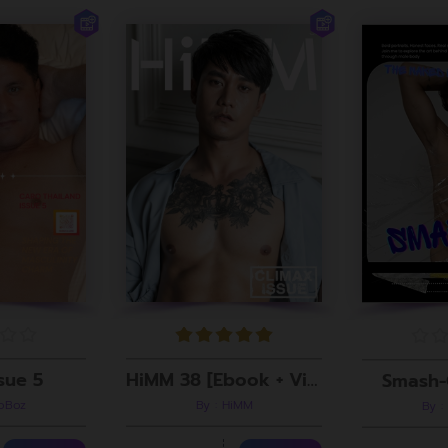
sue 5
HiMM 38 [Ebook + Video]
Smash-
roBoz
By : HiMM
By :