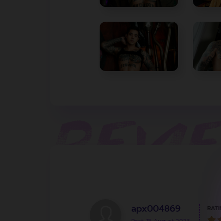
apx004869
RATI