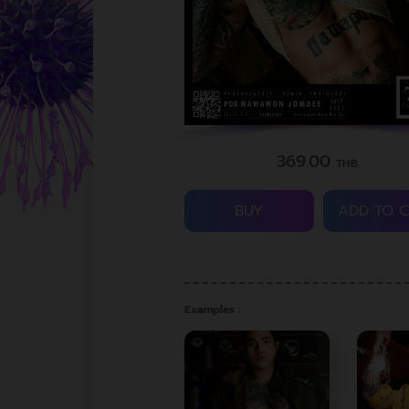
369.00
THB.
BUY
ADD TO 
Examples :