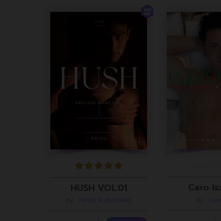
Caro Is
HUSH VOL.01
By : Ca
By : PRiSM PUBLISHING