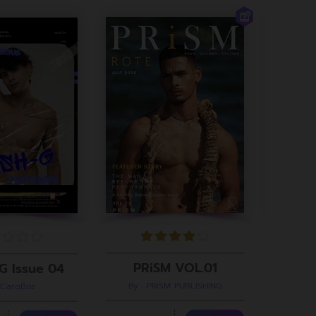
PRiSM VOL.01
G Issue 04
By : PRiSM PUBLISHING
 CaroBoz
B