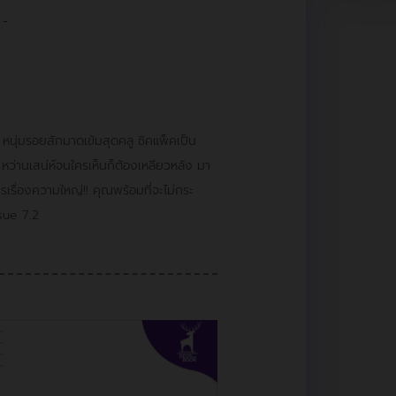
-
ุ่มรอยสักมาดเข้มสุดคลู ซิคแพ็คเป็น
 หว่านเสน่ห์จนใครเห็นก็ต้องเหลียวหลัง มา
ใครเรื่องความใหญ่!! คุณพร้อมที่จะไม่กระ
sue 7.2