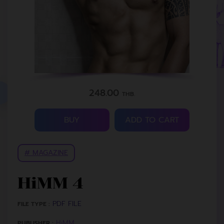
248.00
THB.
BUY
ADD TO CART
# MAGAZINE
HiMM 4
PDF FILE
FILE TYPE :
HiMM
PUBLISHER :