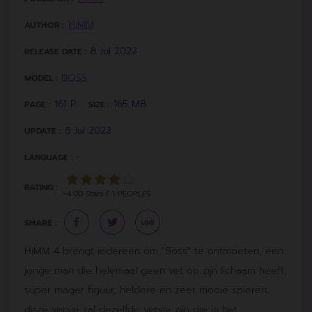
HiMM
AUTHOR :
8 Jul 2022
RELEASE DATE :
BOSS
MODEL :
161 P.
165 MB.
PAGE :
SIZE :
8 Jul 2022
UPDATE :
-
LANGUAGE :
RATING :
~4.00 Stars / 1 PEOPLES
SHARE :
HiMM 4 brengt iedereen om "Boss" te ontmoeten, een
jonge man die helemaal geen vet op zijn lichaam heeft,
super mager figuur, heldere en zeer mooie spieren,
deze versie zal dezelfde versie zijn die in het