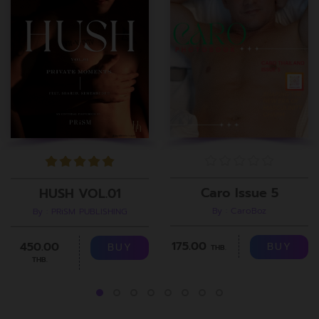
Caro Issue 5
HUSH VOL.01
By : CaroBoz
By : PRiSM PUBLISHING
175.00
450.00
BUY
BUY
THB.
THB.