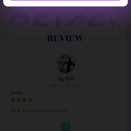
REVIEW
Jay100
Post: 12 July 2022
RATING :
Als je een goed model krijgt
<
1
>