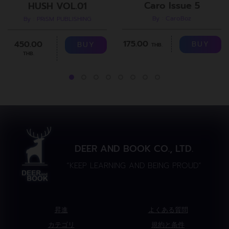
Caro Issue 5
HUSH VOL.01
By : CaroBoz
By : PRiSM PUBLISHING
175.00
450.00
BUY
BUY
THB.
THB.
DEER AND BOOK CO., LTD.
“KEEP LEARNING AND BEING PROUD”
昇進
よくある質問
カテゴリ
規約と条件