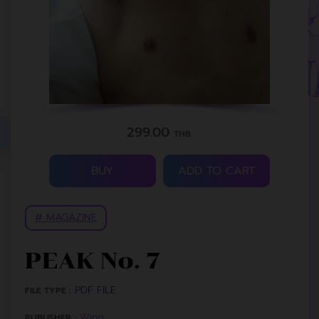
299.00
THB.
BUY
ADD TO CART
# MAGAZINE
PEAK No. 7
PDF FILE
FILE TYPE :
Wing
PUBLISHER :