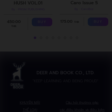
Caro Issue 5
HUSH VOL.01
By : CaroBoz
By : PRiSM PUBLISHING
175.00
450.00
BUY
BUY
THB.
THB.
DEER AND BOOK CO., LTD.
“KEEP LEARNING AND BEING PROUD”
KHUYẾN MÃI
Câu hỏi thường gặp
THỂ LOẠI
các điều khoản và điều kiện