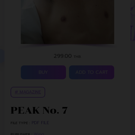
299.00
THB.
BUY
ADD TO CART
# MAGAZINE
PEAK No. 7
PDF FILE
FILE TYPE :
Wing
PUBLISHER :