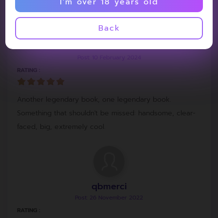
I'm over 18 years old
Back
aiOhm
Post: 10 February 2024
RATING :
Another legendary book, one legendary book.
Something that shouldn't be missed: handsome, clear-
faced, big, extremely cool.
qbmerci
Post: 26 November 2022
RATING :