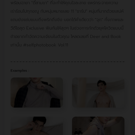
พร้อมฉายา "ตี๋สามขา" ที่จะทำให้คุณใจละลาย แพร่กระจายความ
เร่าร้อนไปทุกอณู กับหนุ่มหมายเลข 11 "ชาร์ป" หนุ่มที่มากด้วยเสน่ห์
แถมยังแซ่บแบบถึงพริกถึงขิง บอกได้คำเดียวว่า "จุก" ทั้งภาพและ
วีดีโอสุด Exclusive ฟินกันให้สุดๆ ในช่วงการกักตัวยุคโควิดแบบนี้
ถ้าอยากกำจัดความเงียบในตัวคุณ โหลดเลยที่ Deer and Book
เท่านั้น #selfphotobook Vol.11
Examples :