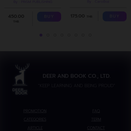
By : CaroBoz
By : PRiSM PUBLISHING
175.00
450.00
BUY
BUY
THB.
THB.
DEER AND BOOK CO., LTD.
“KEEP LEARNING AND BEING PROUD”
PROMOTION
FAQ
CATEGORIES
TERM
ARTICLE
CONTACT