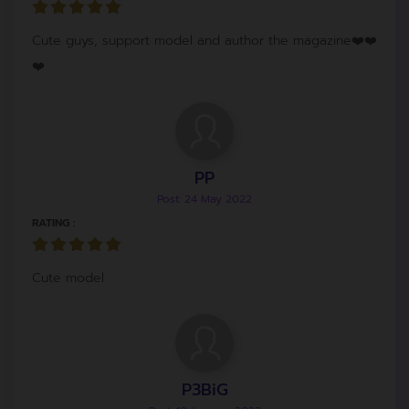
Cute guys, support model and author the magazine❤️❤️
❤️
PP
Post: 24 May 2022
RATING :
Cute model
P3BiG