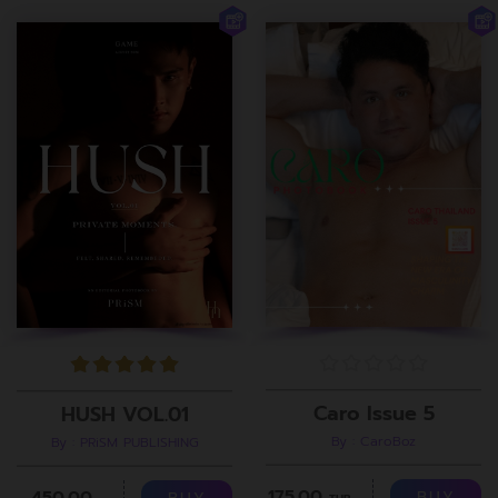
Caro Issue 5
HUSH VOL.01
By : CaroBoz
By : PRiSM PUBLISHING
175.00
450.00
BUY