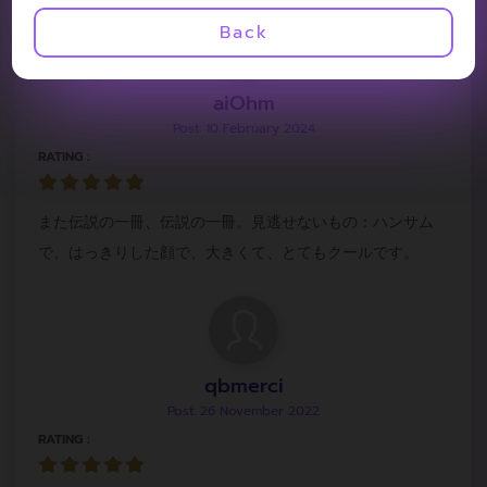
Back
aiOhm
Post: 10 February 2024
RATING :
また伝説の一冊、伝説の一冊。見逃せないもの：ハンサム
で、はっきりした顔で、大きくて、とてもクールです。
qbmerci
Post: 26 November 2022
RATING :