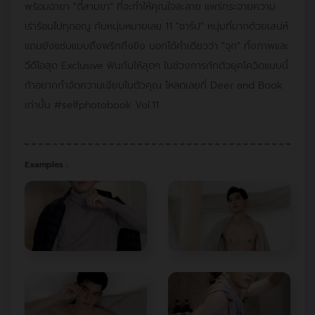
พร้อมฉายา "ตี๋สามขา" ที่จะทำให้คุณใจละลาย แพร่กระจายความ
เร่าร้อนไปทุกอณู กับหนุ่มหมายเลข 11 "ชาร์ป" หนุ่มที่มากด้วยเสน่ห์
แถมยังแซ่บแบบถึงพริกถึงขิง บอกได้คำเดียวว่า "จุก" ทั้งภาพและ
วีดีโอสุด Exclusive ฟินกันให้สุดๆ ในช่วงการกักตัวยุคโควิดแบบนี้
ถ้าอยากกำจัดความเงียบในตัวคุณ โหลดเลยที่ Deer and Book
เท่านั้น #selfphotobook Vol.11
Examples :