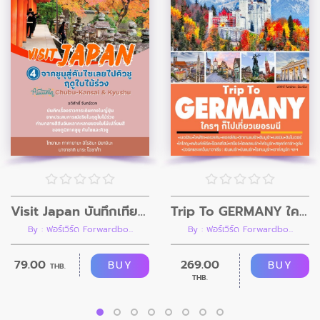
Trip To GERMANY ใครๆก็ไปเที่ยวเยอรมนี
Visit Japan บันทึกเที่ยวญี่ปุ่น เล่ม 4 จากชูบุสู่คันไซเลยไปคิวชู ฤดูใบไม้ร่วง Autumn CHUBU-KANSAI & KYUSHU
By : ฟอร์เวิร์ด Forwardbo...
By : ฟอร์เวิร์ด Forwardbo...
269.00
79.00
BUY
BUY
THB.
THB.