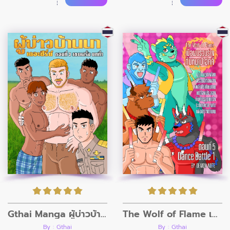
Gthai Manga ผู้บ่าวบ้านนา ตอนที่3
The Wolf of Flame เมื่อผมรวมร่างกับหมาป่าอัคคี ตอนที่5
By : Gthai
By : Gthai