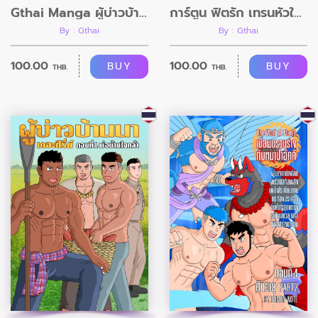
Gthai Manga ผู้บ่าวบ้านนา ตอนที่2
การ์ตูน ฟิตรัก เทรนหัวใจ ตอนที่11 อวสาน
By : Gthai
By : Gthai
100.00
100.00
BUY
BUY
THB.
THB.