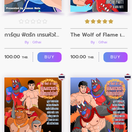
การ์ตูน ฟิตรัก เทรนหัวใจ ตอนที่10
The Wolf of Flame เมื่อผมรวมร่างกับหมาป่าอัคคี ตอนที่3
By : Gthai
By : Gthai
100.00
100.00
BUY
BUY
THB.
THB.