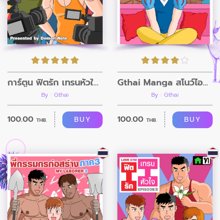
การ์ตูน ฟิตรัก เทรนหัวใจ ตอนที่9
Gthai Manga สโนว์ไอซ์กับคนดำทั้งเจ็ด
By : Gthai
By : Gthai
100.00
100.00
BUY
BUY
THB.
THB.