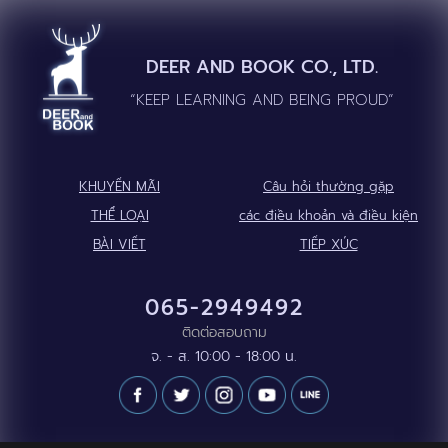
DEER AND BOOK CO., LTD.
“KEEP LEARNING AND BEING PROUD”
KHUYẾN MÃI
Câu hỏi thường gặp
THỂ LOẠI
các điều khoản và điều kiện
BÀI VIẾT
TIẾP XÚC
065-2949492
ติดต่อสอบถาม
จ. - ส. 10:00 - 18:00 น.