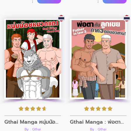
Gthai Manga หนุ่มน้อยหมวกแดง
Gthai Manga : พ่อตากับลูกเขย ภาค 3
By : Gthai
By : Gthai