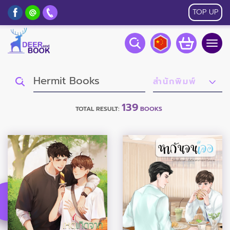
TOP UP
Togg
navig
139
TOTAL RESULT:
BOOKS