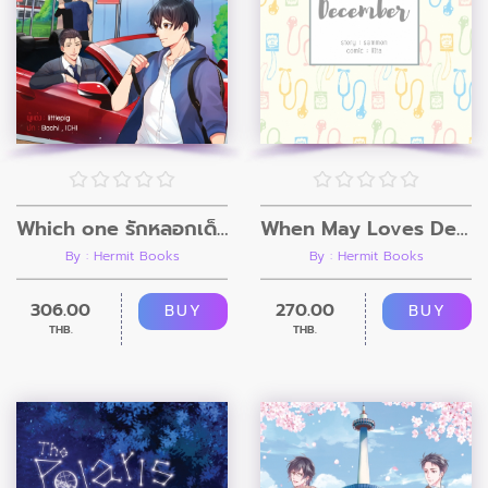
Which one รักหลอกเด็ก
When May Loves December
By : Hermit Books
By : Hermit Books
306.00
270.00
BUY
BUY
THB.
THB.