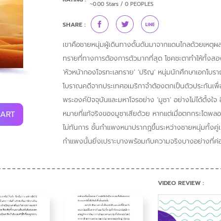
~0.00 Stars / 0 PEOPLES
SHARE :
เขาคือชายหนุ่มผู้เดินทางดั้นด้นมาจากแดนไกลด้วยเหตุผ
ทรายที่ทางการต้องการตัวมากที่สุด โชคชะตาทำให้ทั้งสอ
‘หัวหน้ากองโจรทะเลทราย’ ‘ปริญ’ หนุ่มนักศึกษาเอกโบ
โบราณคดีจากประเทศอเมริกาจำต้องตกเป็นตัวประกันเพื่
พระองค์ปัจจุบันและมหาโจรอย่าง ‘มูซา’ อย่างไม่ได้ตั้งใจ อี
หมายที่แท้จริงของมูซาเสียด้วย หากแต่เมื่อตกกระไดพลอย
CART
ไม่ทันการ ชั้นกำแพงหนาปรากฏขึ้นระหว่างชายหนุ่มทั้งคู่เม
กำแพงนั้นยิ่งเปราะบางพร้อมกับความจริงบางอย่างที่ค่อยๆ
VIDEO REVIEW :