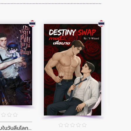
ผมปลุกผีดิบในวันสิ้นโลก (อินิกม่าxอัลฟ่า)
เด็