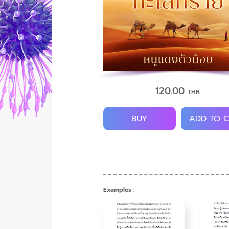
120.00
THB.
BUY
ADD TO 
Examples :