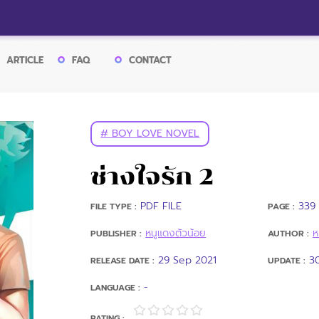
ARTICLE
FAQ
CONTACT
# BOY LOVE NOVEL
ช่างใจรัก 2
PDF FILE
339 
FILE TYPE :
PAGE :
หนูแดงตัวน้อย
ห
PUBLISHER :
AUTHOR :
29 Sep 2021
3
RELEASE DATE :
UPDATE :
-
LANGUAGE :
RATING :