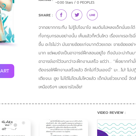
~0.00 Stars / 0 PEOPLES
SHARE :
จากอยากกระทืบ ไม่รู้ไปไงมาไง ผมดันไปหลงเด็กนั่นซะได้ แ
ทั้งกรุบกรอบอย่างนั้น เห็นแล้วก็หวั่นไหว เรื่องเกเรอะไ
ขึ้น อะไรไม่ว่า มันขายอ้อยเก่งมากด้วยเถอะ ขายอ้อยอย่
มาก แต่ผมยังเป็นอาจารย์ฝึกสอนอยู่ไง ถึงมันจะน่ากิ
อาจารย์เอาไว้จนกว่าจะฝึกงานเสร็จ แต่ว่า... “พี่อยากทำมั้
ต้องรอให้ฝึกงานเสร็จแล้ว อีกไม่กี่วันเองนี่” มะ...ไม่! ไม่
CART
เตียงนะ อูย ไม่ได้ไม่โดนไม่ไหวแล้ว เด็กมันยั่วขนาดนี
เหนือจริงๆ เลยธารใจเอ๊ย!
VIDEO REVIEW :