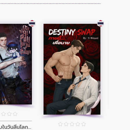
ผมปลุกผีดิบในวันสิ้นโลก (อินิกม่าxอัลฟ่า)
เด็