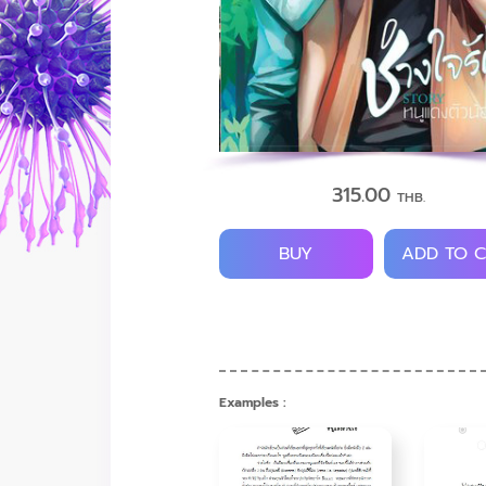
315.00
THB.
BUY
ADD TO 
Examples :