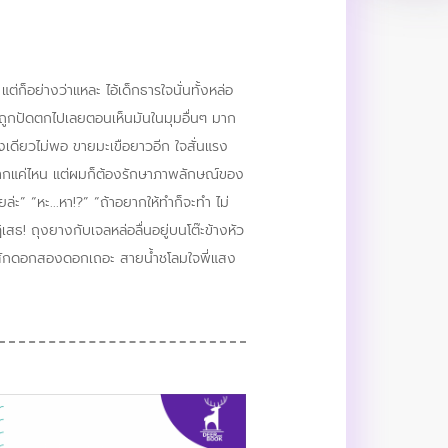
ต่ก็อย่างว่าแหละ ไอ้เด็กธารใจนั่นทั้งหล่อ
รนี่ถูกปัดตกไปเลยตอนเห็นมันในมุมอื่นๆ มาก
างเดียวไม่พอ ขายมะเขือยาวอีก ใจสั่นแรง
นมากแค่ไหน แต่ผมก็ต้องรักษาภาพลักษณ์ของ
ยล่ะ” “หะ...หา!?” “ถ้าอยากให้ทำก็จะทำ ไม่
ปฏิเสธ! ถุงยางกับเจลหล่อลื่นอยู่บนโต๊ะข้างหัว
้ จัดสักดอกสองดอกเถอะ สายน้ำชโลมใจพี่แสง