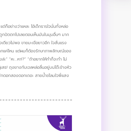
ต่ก็อย่างว่าแหละ ไอ้เด็กธารใจนั่นทั้งหล่อ
รนี่ถูกปัดตกไปเลยตอนเห็นมันในมุมอื่นๆ มาก
างเดียวไม่พอ ขายมะเขือยาวอีก ใจสั่นแรง
นมากแค่ไหน แต่ผมก็ต้องรักษาภาพลักษณ์ของ
ยล่ะ” “หะ...หา!?” “ถ้าอยากให้ทำก็จะทำ ไม่
ปฏิเสธ! ถุงยางกับเจลหล่อลื่นอยู่บนโต๊ะข้างหัว
้ จัดสักดอกสองดอกเถอะ สายน้ำชโลมใจพี่แสง