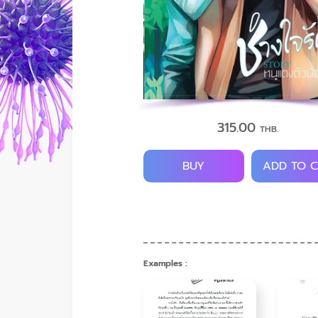
315.00
THB.
BUY
ADD TO 
Examples :