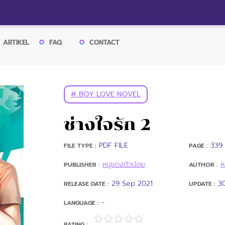
ARTIKEL
FAQ
CONTACT
# BOY LOVE NOVEL
ช่างใจรัก 2
PDF FILE
339 
FILE TYPE :
PAGE :
หนูแดงตัวน้อย
ห
PUBLISHER :
AUTHOR :
29 Sep 2021
3
RELEASE DATE :
UPDATE :
-
LANGUAGE :
RATING :