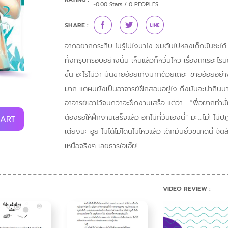
~0.00 Stars / 0 PEOPLES
SHARE :
จากอยากกระทืบ ไม่รู้ไปไงมาไง ผมดันไปหลงเด็กนั่นซะได้ แ
ทั้งกรุบกรอบอย่างนั้น เห็นแล้วก็หวั่นไหว เรื่องเกเรอะไ
ขึ้น อะไรไม่ว่า มันขายอ้อยเก่งมากด้วยเถอะ ขายอ้อยอย่
มาก แต่ผมยังเป็นอาจารย์ฝึกสอนอยู่ไง ถึงมันจะน่ากิ
อาจารย์เอาไว้จนกว่าจะฝึกงานเสร็จ แต่ว่า... “พี่อยากทำมั้
ต้องรอให้ฝึกงานเสร็จแล้ว อีกไม่กี่วันเองนี่” มะ...ไม่! ไม่
CART
เตียงนะ อูย ไม่ได้ไม่โดนไม่ไหวแล้ว เด็กมันยั่วขนาดนี
เหนือจริงๆ เลยธารใจเอ๊ย!
VIDEO REVIEW :