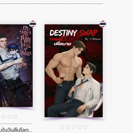
ผมปลุกผีดิบในวันสิ้นโลก (อินิกม่าxอัลฟ่า)
เด็