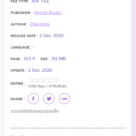
PDF FILE
FILE TYPE :
Hermit Books
PUBLISHER :
Chesshire
AUTHOR :
2 Dec 2020
RELEASE DATE :
-
LANGUAGE :
13.5 P.
312 MB.
PAGE :
SIZE :
2 Dec 2020
UPDATE :
RATING :
~0.00 Stars / 0 PEOPLES
SHARE :
ดวงอาทิตย์ของคุณชายเล็ก