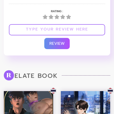
RATING :
REVIEW
ELATE BOOK
R