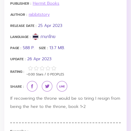
Hermit Books
PUBLISHER :
rabbitstory
AUTHOR :
25 Apr 2023
RELEASE DATE :
ภาษาไทย
LANGUAGE :
588 P.
13.7 MB.
PAGE :
SIZE :
26 Apr 2023
UPDATE :
RATING :
~0.00 Stars / 0 PEOPLES
SHARE :
If recovering the throne would be so tiring I resign from
being the heir to the throne, book 1+2