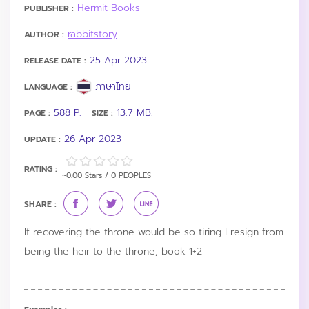
Hermit Books
PUBLISHER :
rabbitstory
AUTHOR :
25 Apr 2023
RELEASE DATE :
ภาษาไทย
LANGUAGE :
588 P.
13.7 MB.
PAGE :
SIZE :
26 Apr 2023
UPDATE :
RATING :
~0.00 Stars / 0 PEOPLES
SHARE :
If recovering the throne would be so tiring I resign from
being the heir to the throne, book 1+2