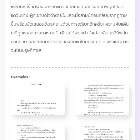
เหลียนซวี่ขึ้นครองบัลลังก์แคว้นเป่ยเฉิน เมื่อครั้งยกทัพบุกโจมตี
แคว้นซาง ผู้ที่เขาปักใจว่าตายไปแล้วเมื่อสามปีก่อนกลับปรากฏกาย
ขึ้นพร้อมข้อเสนอยุติสงครามด้วยการอภิเษกอีกครั้ง! ความคับแค้น
ใจที่ถูกหลอกลวงมาหลายปี เพียงได้พบหน้า ใจเฮ่อเหลียนซวี่ก็พลัน
อ่อนยวบ ยอมสยบต่อรักแรกของตนแต่โดยดี แม้ว่าแท้จริงแล้วนาง
จะเป็นบุรุษก็ตาม!
Examples :