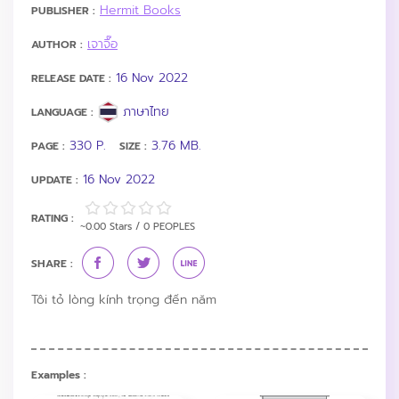
Hermit Books
PUBLISHER :
เจาจื๊อ
AUTHOR :
16 Nov 2022
RELEASE DATE :
ภาษาไทย
LANGUAGE :
330 P.
3.76 MB.
PAGE :
SIZE :
16 Nov 2022
UPDATE :
RATING :
~0.00 Stars / 0 PEOPLES
SHARE :
Tôi tỏ lòng kính trọng đến năm
Examples :