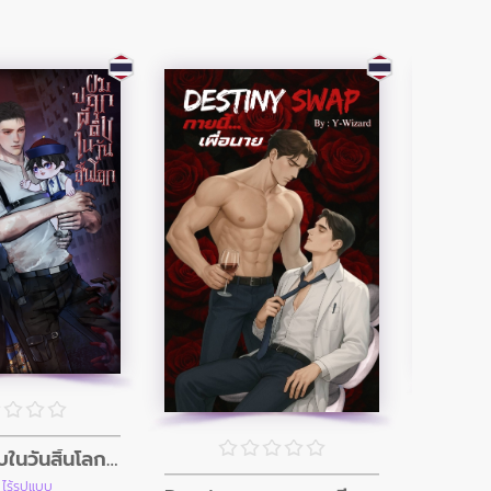
ผมปลุกผีดิบในวันสิ้นโลก (อินิกม่าxอัลฟ่า)
เด็
 ไร้รูปแบบ