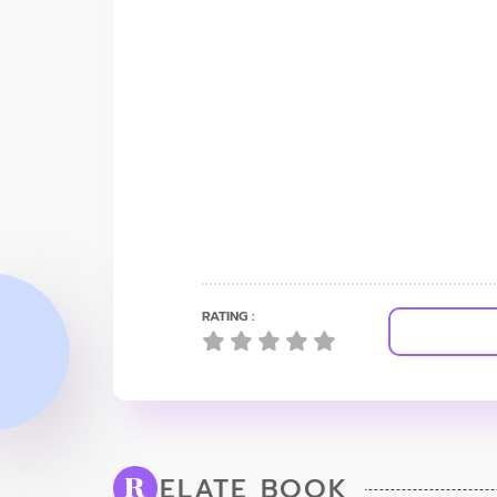
RATING :
ELATE BOOK
R