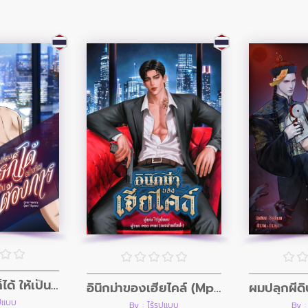
ผมเปลี่ยนใครก็ได้ ให้เป็นอย่างที่ผมต้องการ
อินิกม่าของเฮียไคล์ (Mpreg)
ูปแบบ
By : ไร้รูปแบบ
By :