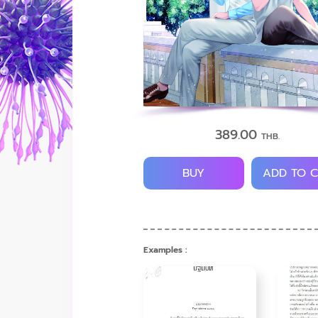
389.00
THB.
BUY
ADD TO 
Examples :