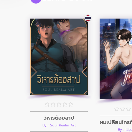
วิหารต้องสาป
By : Soul Realm Art
By : ไร้ร