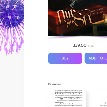
339.00
THB.
BUY
ADD TO 
Examples :