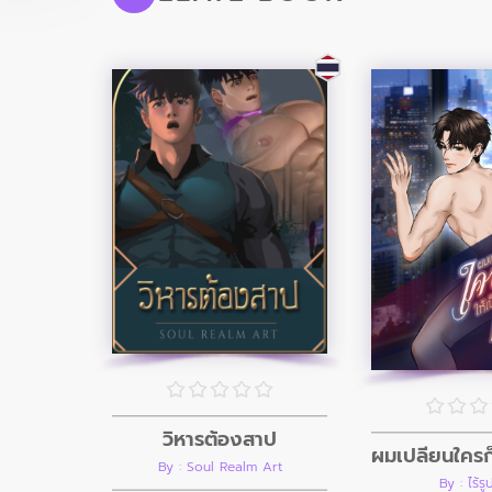
วิหารต้องสาป
By : Soul Realm Art
By : ไร้ร