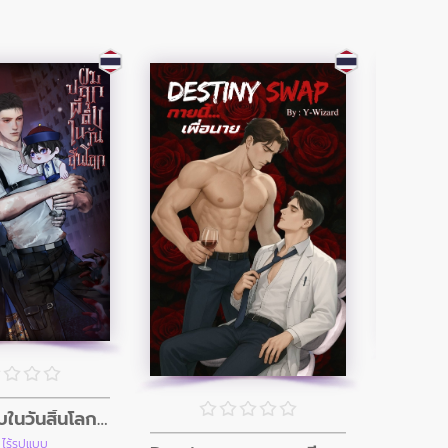
ผมปลุกผีดิบในวันสิ้นโลก (อินิกม่าxอัลฟ่า)
เด็
 ไร้รูปแบบ