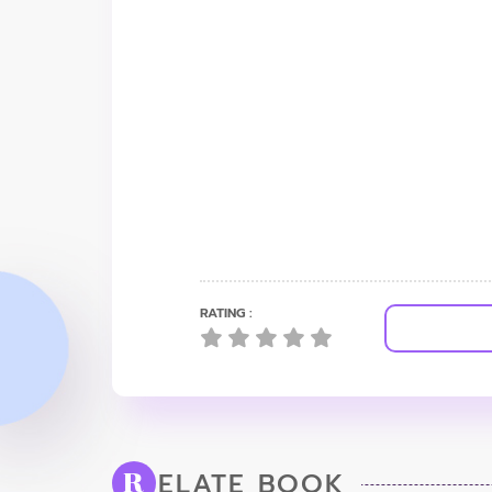
RATING :
ELATE BOOK
R