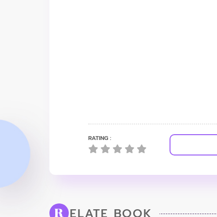
RATING :
ELATE BOOK
R