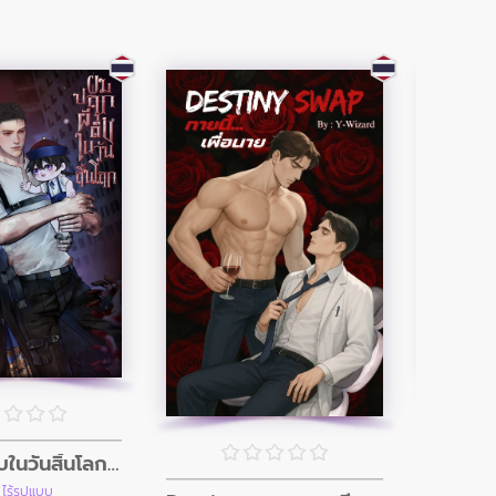
ผมปลุกผีดิบในวันสิ้นโลก (อินิกม่าxอัลฟ่า)
เด็
 ไร้รูปแบบ