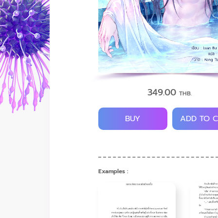
349.00
THB.
BUY
ADD TO 
Examples :