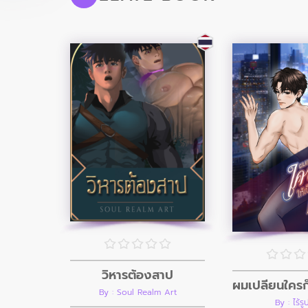
วิหารต้องสาป
By : Soul Realm Art
By : ไร้ร