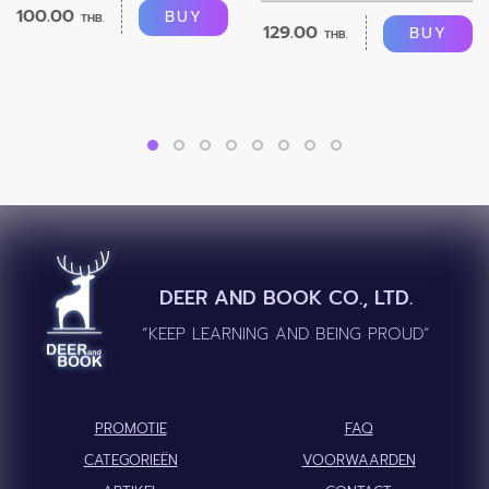
100.00
BUY
THB.
129.00
BUY
THB.
DEER AND BOOK CO., LTD.
“KEEP LEARNING AND BEING PROUD”
PROMOTIE
FAQ
CATEGORIEËN
VOORWAARDEN