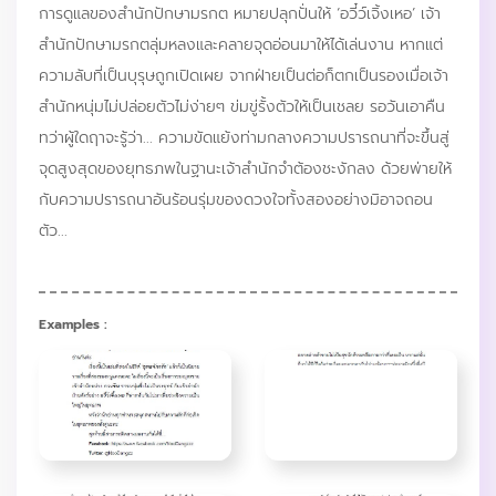
การดูแลของสำนักปักษามรกต หมายปลุกปั่นให้ ‘อวี๋ว์เจิ้งเหอ’ เจ้า
สำนักปักษามรกตลุ่มหลงและคลายจุดอ่อนมาให้ได้เล่นงาน หากแต่
ความลับที่เป็นบุรุษถูกเปิดเผย จากฝ่ายเป็นต่อก็ตกเป็นรองเมื่อเจ้า
สำนักหนุ่มไม่ปล่อยตัวไม่ง่ายๆ ข่มขู่รั้งตัวให้เป็นเชลย รอวันเอาคืน
ทว่าผู้ใดฤาจะรู้ว่า... ความขัดแย้งท่ามกลางความปรารถนาที่จะขึ้นสู่
จุดสูงสุดของยุทธภพในฐานะเจ้าสำนักจำต้องชะงักลง ด้วยพ่ายให้
กับความปรารถนาอันร้อนรุ่มของดวงใจทั้งสองอย่างมิอาจถอน
ตัว...
Examples :